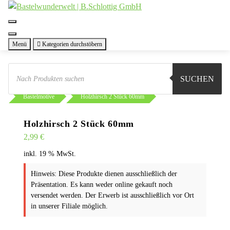
Zum
Inhalt
springen
Menü
Kategorien durchstöbern
Products
search
SUCHEN
Sie sind hier:
Shop
Basteln
Selbstbausätze
Bastelmotive
Holzhirsch 2 Stück 60mm
Holzhirsch 2 Stück 60mm
2,99
€
inkl. 19 % MwSt.
Hinweis: Diese Produkte dienen ausschließlich der
Präsentation. Es kann weder online gekauft noch
versendet werden. Der Erwerb ist ausschließlich vor Ort
in unserer Filiale möglich.