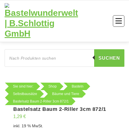
Zum
Inhalt
springen
Products
search
SUCHEN
Sie sind hier:
Shop
Basteln
Selbstbausätze
Bäume und Tiere
Bastelsatz Baum 2-Riller 3cm 872/1
Bastelsatz Baum 2-Riller 3cm 872/1
1,29
€
inkl. 19 % MwSt.