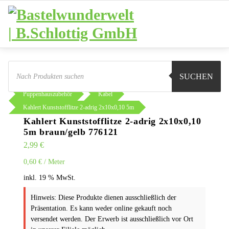
Zum
Inhalt
springen
Products
search
SUCHEN
Sie sind hier:
Shop
Basteln
Puppenhauszubehör
Kabel
Kahlert Kunststofflitze 2-adrig 2x10x0,10 5m
Kahlert Kunststofflitze 2-adrig 2x10x0,10
5m braun/gelb 776121
2,99
€
0,60
€
/
Meter
inkl. 19 % MwSt.
Hinweis: Diese Produkte dienen ausschließlich der
Präsentation. Es kann weder online gekauft noch
versendet werden. Der Erwerb ist ausschließlich vor Ort