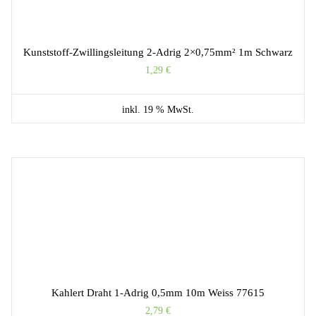
Kunststoff-Zwillingsleitung 2-Adrig 2×0,75mm² 1m Schwarz
1,29
€
inkl. 19 % MwSt.
Kahlert Draht 1-Adrig 0,5mm 10m Weiss 77615
2,79
€