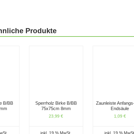
hnliche Produkte
ke B/BB
Sperrholz Birke B/BB
Zaunleiste Anfangs
6mm
75x75cm 8mm
Endsäule
23,99
€
1,09
€
MwSt.
inkl. 19 % MwSt.
inkl. 19 % MwSt