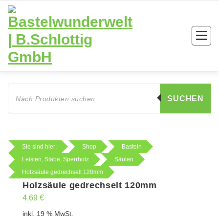
Zum
Inhalt
springen
Products
search
SUCHEN
Sie sind hier:
Shop
Basteln
Leisten, Stäbe, Sperrholz
Säulen
Holzsäule gedrechselt 120mm
Holzsäule gedrechselt 120mm
4,69
€
inkl. 19 % MwSt.