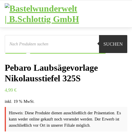
Zum
Inhalt
springen
Products
search
Sie sind hier:
Shop
Basteln
Laubsägevorlagen
SUCHEN
Pebaro
Pebaro Laubsägevorlage Nikolausstiefel 325S
Pebaro Laubsägevorlage
Nikolausstiefel 325S
4,99
€
inkl. 19 % MwSt.
Hinweis: Diese Produkte dienen ausschließlich der Präsentation. Es
kann weder online gekauft noch versendet werden. Der Erwerb ist
ausschließlich vor Ort in unserer Filiale möglich.