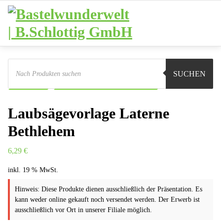
Zum
Inhalt
springen
Products
search
Sie sind hier:
Shop
Basteln
Laubsägevorlagen
SUCHEN
Laternen
Laubsägevorlage Laterne Bethlehem
Laubsägevorlage Laterne
Bethlehem
6,29
€
inkl. 19 % MwSt.
Hinweis: Diese Produkte dienen ausschließlich der Präsentation. Es
kann weder online gekauft noch versendet werden. Der Erwerb ist
ausschließlich vor Ort in unserer Filiale möglich.