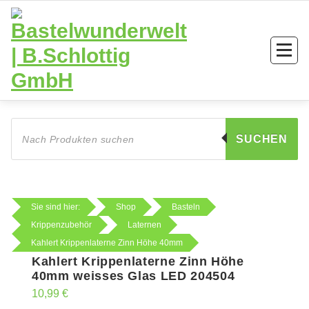
Zum
Inhalt
springen
Products
search
SUCHEN
Sie sind hier:
Shop
Basteln
Krippenzubehör
Laternen
Kahlert Krippenlaterne Zinn Höhe 40mm
Kahlert Krippenlaterne Zinn Höhe
40mm weisses Glas LED 204504
10,99
€