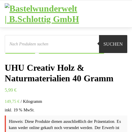
Zum
Inhalt
springen
Products
search
Sie sind hier:
Shop
Basteln
Klebstoffe
SUCHEN
UHU-Kleber
UHU Creativ Holz & Naturmaterialien
UHU Creativ Holz &
Naturmaterialien 40 Gramm
5,99
€
149,75
€
/
Kilogramm
inkl. 19 % MwSt.
Hinweis: Diese Produkte dienen ausschließlich der Präsentation. Es
kann weder online gekauft noch versendet werden. Der Erwerb ist