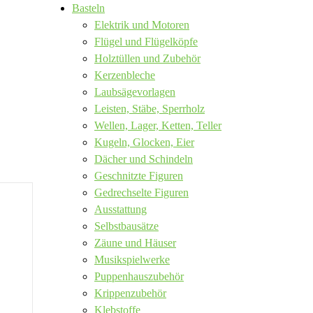
Basteln
Elektrik und Motoren
Flügel und Flügelköpfe
Holztüllen und Zubehör
Kerzenbleche
Laubsägevorlagen
Leisten, Stäbe, Sperrholz
Wellen, Lager, Ketten, Teller
Kugeln, Glocken, Eier
Dächer und Schindeln
Geschnitzte Figuren
Gedrechselte Figuren
Ausstattung
Selbstbausätze
Zäune und Häuser
Musikspielwerke
Puppenhauszubehör
Krippenzubehör
Klebstoffe