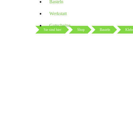
Basteln
Werkstatt
Gutscheine
Sie sind hier:
Shop
Basteln
Klebs