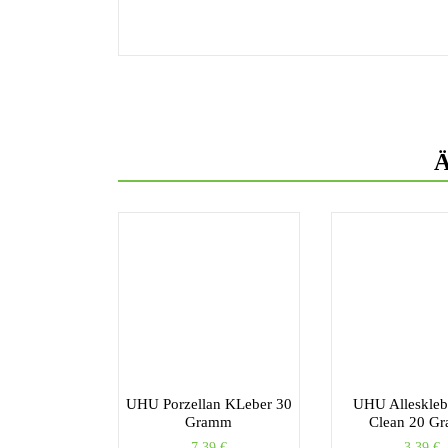
Ä
UHU Porzellan KLeber 30
UHU Alleskleb
Gramm
Clean 20 G
7,39
€
3,39
€