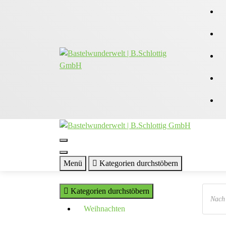
Zum
Inhalt
springen
Menü
Kategorien durchstöbern
Produc
Kategorien durchstöbern
search
Weihnachten