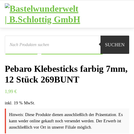
Zum
Inhalt
springen
Products
search
Sie sind hier:
Shop
Basteln
Klebstoffe
SUCHEN
Klebepatronen
Pebaro Klebesticks farbig 7mm, 12
Pebaro Klebesticks farbig 7mm,
12 Stück 269BUNT
1,99
€
inkl. 19 % MwSt.
Hinweis: Diese Produkte dienen ausschließlich der Präsentation. Es
kann weder online gekauft noch versendet werden. Der Erwerb ist
ausschließlich vor Ort in unserer Filiale möglich.