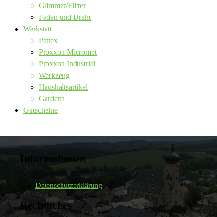
Glimmer/Flitter
Faden und Draht
Werkstatt
Pattex
Proxxon Micromot
Proxxon Industrial
Werkzeug
Haushaltsartikel
Gardena
Gutscheine
Informationen
Datenschutzerklärung
Rechtliches