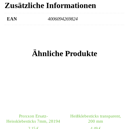
Zusätzliche Informationen
EAN
4006094269824
Ähnliche Produkte
Proxxon Ersatz-
Heißklebesticks transparent,
Heissklebesticks 7mm, 28194
200 mm
2,15
€
4,49
€