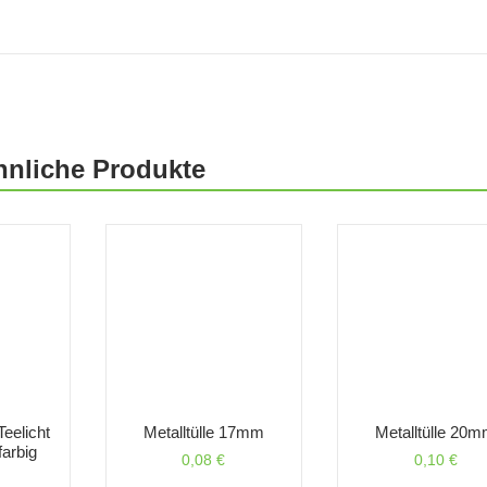
hnliche Produkte
Teelicht
Metalltülle 17mm
Metalltülle 20
arbig
0,08
€
0,10
€