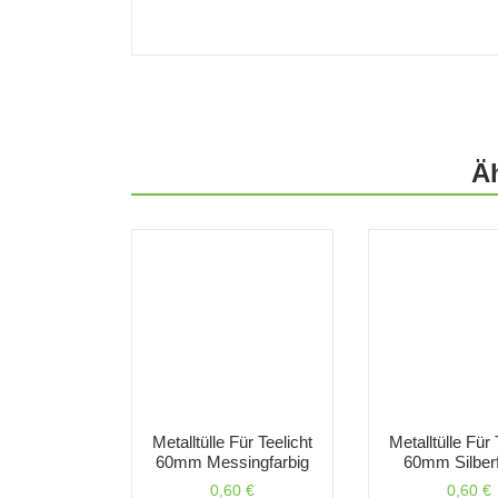
Ä
Metalltülle Für Teelicht
Metalltülle Für 
60mm Messingfarbig
60mm Silberf
0,60
€
0,60
€