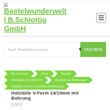
Zum
Inhalt
springen
Products
search
SUCHEN
Sie sind hier:
Shop
Basteln
Holztüllen und Zubehör
Holztülle für Fassungen
Holztülle V-Form 14/10mm mit Bohrung
Holztülle V-Form 14/10mm mit
Bohrung
0,50
€