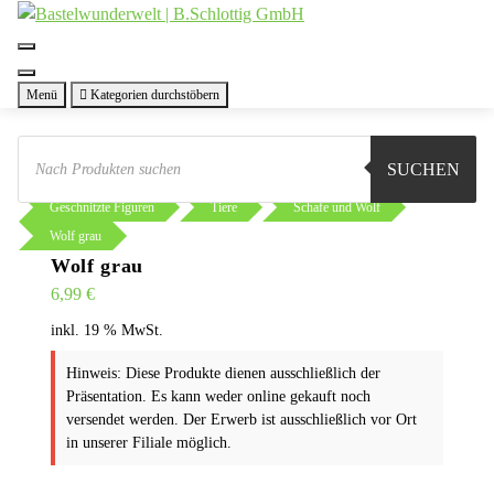
Zum
Inhalt
springen
Menü
Kategorien durchstöbern
Products
search
SUCHEN
Sie sind hier:
Shop
Basteln
Geschnitzte Figuren
Tiere
Schafe und Wolf
Wolf grau
Wolf grau
6,99
€
inkl. 19 % MwSt.
Hinweis: Diese Produkte dienen ausschließlich der
Präsentation. Es kann weder online gekauft noch
versendet werden. Der Erwerb ist ausschließlich vor Ort
in unserer Filiale möglich.