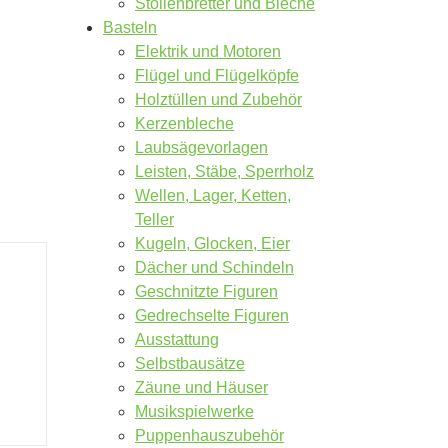
Stollenbretter und Bleche
Basteln
Elektrik und Motoren
Flügel und Flügelköpfe
Holztüllen und Zubehör
Kerzenbleche
Laubsägevorlagen
Leisten, Stäbe, Sperrholz
Wellen, Lager, Ketten,
Teller
Kugeln, Glocken, Eier
Dächer und Schindeln
Geschnitzte Figuren
Gedrechselte Figuren
Ausstattung
Selbstbausätze
Zäune und Häuser
Musikspielwerke
Puppenhauszubehör