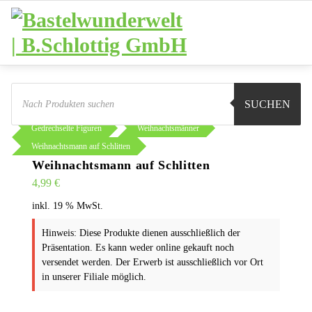
Zum
Inhalt
springen
Products
search
SUCHEN
Sie sind hier:
Shop
Basteln
Gedrechselte Figuren
Weihnachtsmänner
Weihnachtsmann auf Schlitten
Weihnachtsmann auf Schlitten
4,99
€
inkl. 19 % MwSt.
Hinweis: Diese Produkte dienen ausschließlich der
Präsentation. Es kann weder online gekauft noch
versendet werden. Der Erwerb ist ausschließlich vor Ort
in unserer Filiale möglich.