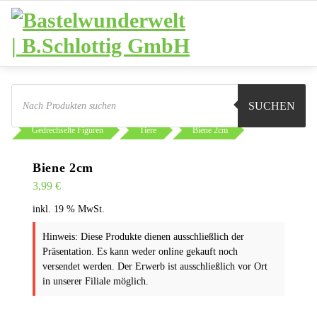
Zum
Inhalt
springen
Products
search
SUCHEN
Sie sind hier:
Shop
Basteln
Gedrechselte Figuren
Tiere
Biene 2cm
Biene 2cm
3,99
€
inkl. 19 % MwSt.
Hinweis: Diese Produkte dienen ausschließlich der
Präsentation. Es kann weder online gekauft noch
versendet werden. Der Erwerb ist ausschließlich vor Ort
in unserer Filiale möglich.