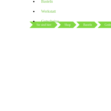
Basteln
Werkstatt
Gutscheine
Sie sind hier:
Shop
Basteln
Gedre