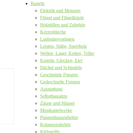
Basteln
Elektrik und Motoren
Flügel und Flügelköpfe
Holztüllen und Zubehör
Kerzenbleche
Laubsägevorlagen
Leisten, Stäbe, Sperrholz
Wellen, Lager, Ketten, Teller
Kugeln, Glocken, Eier
Dächer und Schindeln
Geschnitzte Figuren
Gedrechselte Figuren
Ausstattung
Selbstbausätze
Zäune und Häuser
Musikspielwerke
Puppenhauszubehör
Krippenzubehör
Klebstoffe