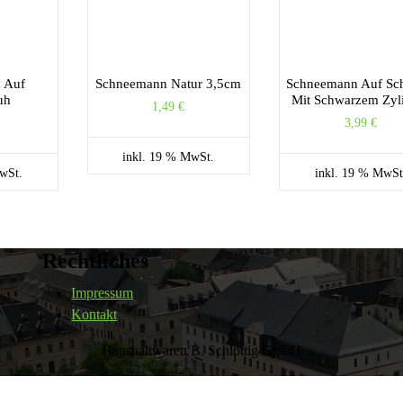
 Auf
Schneemann Natur 3,5cm
Schneemann Auf Sch
uh
Mit Schwarzem Zyl
1,49
€
3,99
€
inkl. 19 % MwSt.
wSt.
inkl. 19 % MwSt
Rechtliches
Impressum
Kontakt
Haushaltwaren B. Schlottig GmbH