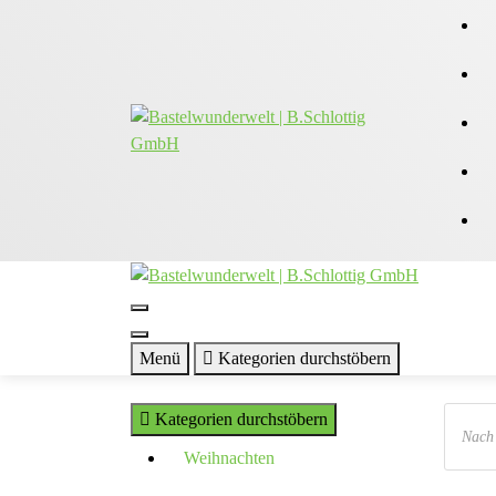
Zum
Inhalt
springen
Menü
Kategorien durchstöbern
Produc
Kategorien durchstöbern
search
Weihnachten