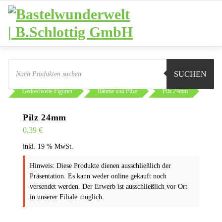
Zum
Inhalt
springen
Products
search
SUCHEN
Sie sind hier:
Shop
Basteln
Gedrechselte Figuren
Bäume und Pilze
Pilz 24mm
Pilz 24mm
0,39
€
inkl. 19 % MwSt.
Hinweis: Diese Produkte dienen ausschließlich der
Präsentation. Es kann weder online gekauft noch
versendet werden. Der Erwerb ist ausschließlich vor Ort
in unserer Filiale möglich.