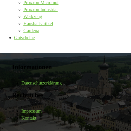
Proxxon Micromot
Proxxon Industrial
Werkzeug
Haushaltsartikel
Gardena
Gutscheine
Informationen
Datenschutzerklärung
Rechtliches
Impressum
Kontakt