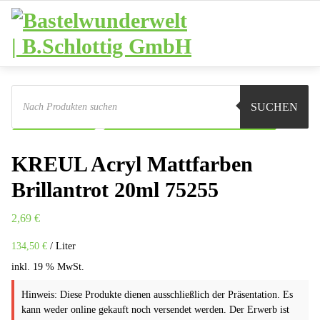
Zum
Inhalt
springen
Products
search
Sie sind hier:
Shop
Basteln
Farben und Pinsel
SUCHEN
Acryl-Mattfarbe
KREUL Acryl Mattfarben Brillantrot 20ml
KREUL Acryl Mattfarben
Brillantrot 20ml 75255
2,69
€
134,50
€
/
Liter
inkl. 19 % MwSt.
Hinweis: Diese Produkte dienen ausschließlich der Präsentation. Es
kann weder online gekauft noch versendet werden. Der Erwerb ist