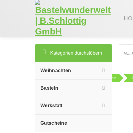
Zum
Inhalt
springen
HO
Produc
search
Kategorien durchstöbern
Weihnachten
Sie sind hier:
Shop
Basteln
Basteln
Werkstatt
Gutscheine