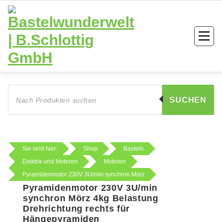
Zum
Inhalt
springen
Products
search
SUCHEN
Sie sind hier:
Shop
Basteln
Elektrik und Motoren
Motoren
Pyramidenmotor 230V 3U/min synchron Mörz
Pyramidenmotor 230V 3U/min
synchron Mörz 4kg Belastung
Drehrichtung rechts für
Hängepyramiden