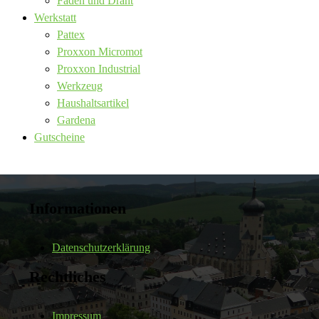
Faden und Draht
Werkstatt
Pattex
Proxxon Micromot
Proxxon Industrial
Werkzeug
Haushaltsartikel
Gardena
Gutscheine
Informationen
Datenschutzerklärung
Rechtliches
Impressum