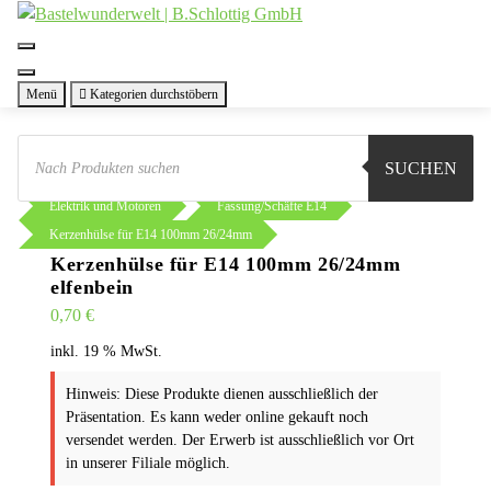
Zum
Inhalt
springen
Menü
Kategorien durchstöbern
Products
search
SUCHEN
Sie sind hier:
Shop
Basteln
Elektrik und Motoren
Fassung/Schäfte E14
Kerzenhülse für E14 100mm 26/24mm
Kerzenhülse für E14 100mm 26/24mm
elfenbein
0,70
€
inkl. 19 % MwSt.
Hinweis: Diese Produkte dienen ausschließlich der
Präsentation. Es kann weder online gekauft noch
versendet werden. Der Erwerb ist ausschließlich vor Ort
in unserer Filiale möglich.