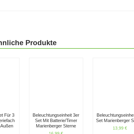
hnliche Produkte
t Für 3
Beleuchtungseinheit 3er
Beleuchtungseinhei
eriefach
Set Mit Batterie/Timer
Set Marienberger S
 Außen
Marienberger Sterne
13,99
€
16,99
€