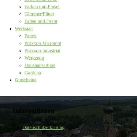
Farben und Pinsel
Glimmer/Flitter
Faden und Draht
Werkstatt
Pattex
Proxxon Micromot
Proxxon Industrial
Werkzeug
Haushaltsartikel
Gardena
Gutscheine
Informationen
Datenschutzerklärung