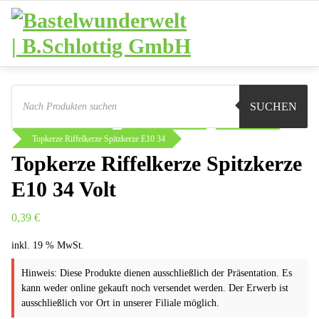
Zum
Inhalt
springen
Products
search
Sie sind hier:
Shop
Basteln
SUCHEN
Elektrik und Motoren
Beleuchtung E10
Riffelkerze
Topkerze Riffelkerze Spitzkerze E10 34
Topkerze Riffelkerze Spitzkerze
E10 34 Volt
0,39
€
inkl. 19 % MwSt.
Hinweis: Diese Produkte dienen ausschließlich der Präsentation. Es
kann weder online gekauft noch versendet werden. Der Erwerb ist
ausschließlich vor Ort in unserer Filiale möglich.