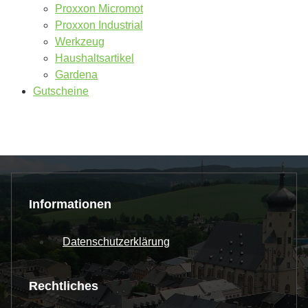
Proxxon Micromot
Proxxon Industrial
Werkzeug
Haushaltsartikel
Gardena
Gutscheine
Informationen
Datenschutzerklärung
Rechtliches