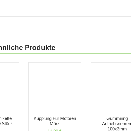
hnliche Produkte
nikette
Kupplung Für Motoren
Gummiring
0 Stück
Mörz
Antriebsrieme
100x3mm