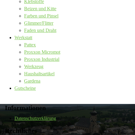
Klebstoffe
Beizen und Kitte
Farben und Pinsel
Glimmer/Flitter
Faden und Draht
Werkstatt
Pattex
Proxxon Micromot
Proxxon Industrial
Werkzeug
Haushaltsartikel
Gardena
Gutscheine
Informationen
Datenschutzerklärung
Rechtliches