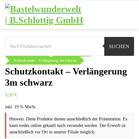
Zum
Inhalt
springen
Products
search
Sie sind hier:
Shop
Basteln
SUCHEN
Elektrik und Motoren
Anschlussleitung
Schutzkontakt – Verlängerung 3m schwarz
Schutzkontakt – Verlängerung
3m schwarz
9,99
€
inkl. 19 % MwSt.
Hinweis: Diese Produkte dienen ausschließlich der Präsentation. Es
kann weder online gekauft noch versendet werden. Der Erwerb ist
ausschließlich vor Ort in unserer Filiale möglich.