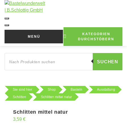
Zum
Inhalt
springen
KATEGORIEN
MENÜ
DURCHSTÖBERN
Products
search
SUCHEN
Sie sind hier:
Shop
Basteln
Ausstattung
Schlitten
Schlitten mittel natur
Schlitten mittel natur
3,59
€