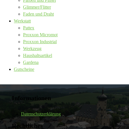
Farben und Pinsel
Glimmer/Flitter
Faden und Draht
Werkstatt
Pattex
Proxxon Micromot
Proxxon Industrial
Werkzeug
Haushaltsartikel
Gardena
Gutscheine
Informationen
Datenschutzerklärung
Rechtliches