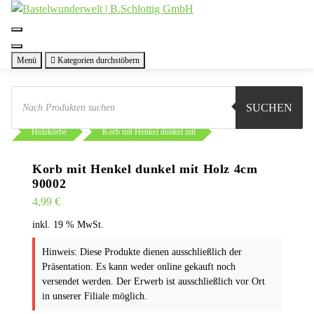
Zum
Inhalt
springen
Menü
Kategorien durchstöbern
Products
search
SUCHEN
Sie sind hier:
Shop
Basteln
Ausstattung
Holzkörbe
Korb mit Henkel dunkel mit
Korb mit Henkel dunkel mit Holz 4cm
90002
4,99
€
inkl. 19 % MwSt.
Hinweis: Diese Produkte dienen ausschließlich der
Präsentation. Es kann weder online gekauft noch
versendet werden. Der Erwerb ist ausschließlich vor Ort
in unserer Filiale möglich.