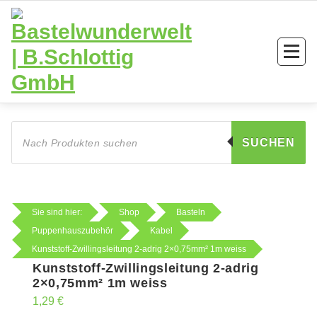
Zum
Inhalt
springen
Products
search
SUCHEN
Sie sind hier:
Shop
Basteln
Puppenhauszubehör
Kabel
Kunststoff-Zwillingsleitung 2-adrig 2×0,75mm² 1m weiss
Kunststoff-Zwillingsleitung 2-adrig
2×0,75mm² 1m weiss
1,29
€