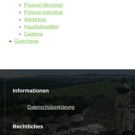
Proxxon Micromot
Proxxon Industrial
Werkzeug
Haushaltsartikel
Gardena
Gutscheine
Informationen
Datenschutzerklärung
Rechtliches