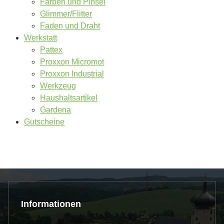
Farben und Pinsel
Glimmer/Flitter
Faden und Draht
Werkstatt
Pattex
Proxxon Micromot
Proxxon Industrial
Werkzeug
Haushaltsartikel
Gardena
Gutscheine
Informationen