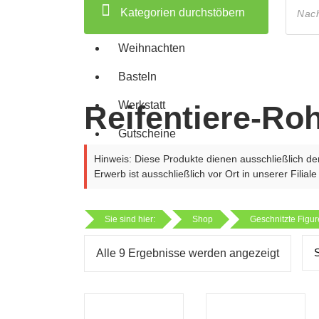
search
Kategorien durchstöbern
Weihnachten
Basteln
Werkstatt
Reifentiere-Ro
Gutscheine
Hinweis: Diese Produkte dienen ausschließlich de
Erwerb ist ausschließlich vor Ort in unserer Filiale
Sie sind hier:
Shop
Geschnitzte Figu
Alle 9 Ergebnisse werden angezeigt